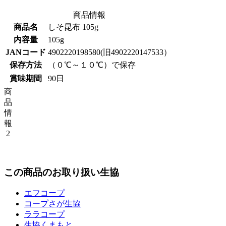
商品情報
商品名
しそ昆布 105g
内容量
105g
JANコード
4902220198580(旧4902220147533）
保存方法
（０℃～１０℃）で保存
賞味期間
90日
商
品
情
報
2
この商品のお取り扱い生協
エフコープ
コープさが生協
ララコープ
生協くまもと