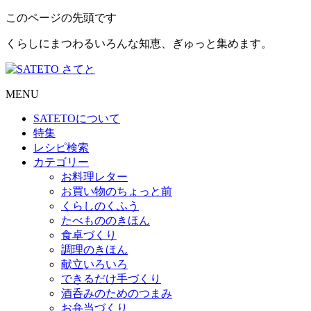
このページの先頭です
くらしにまつわるいろんな知恵、ぎゅっと集めます。
MENU
SATETO
について
特集
レシピ検索
カテゴリー
お料理レター
お買い物のちょっと前
くらしのくふう
たべもののきほん
食卓づくり
調理のきほん
献立いろいろ
できるだけ手づくり
酒呑みのためのつまみ
お弁当づくり