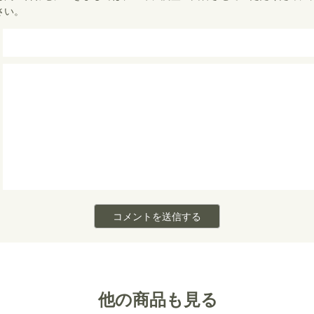
o
さい。
t
o
e
k
r
他の商品も見る