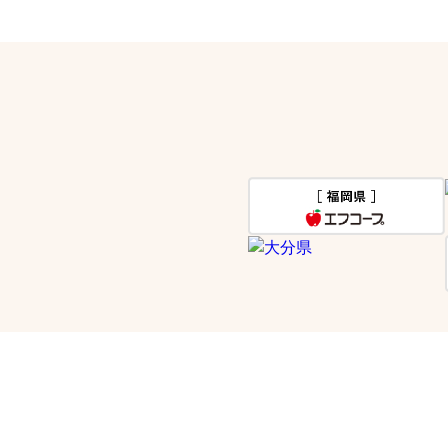
生活協同組合連合会 コープ九州事業連合
〒811-2496 福岡県糟屋郡篠栗町中央1丁目8番3号
利用規約
COOP WEBLABO
コープ九州