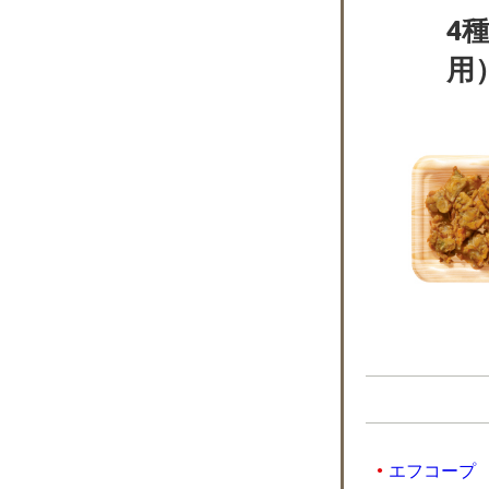
4
用）
エフコープ