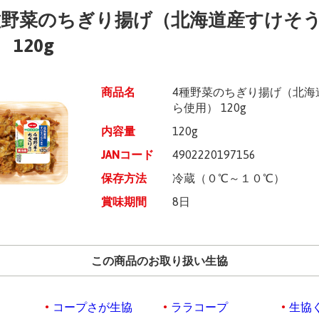
種野菜のちぎり揚げ（北海道産すけそ
 120g
商品名
4種野菜のちぎり揚げ（北海
ら使用） 120g
内容量
120g
JANコード
4902220197156
保存方法
冷蔵（０℃～１０℃）
賞味期間
8日
この商品のお取り扱い生協
コープさが生協
ララコープ
生協