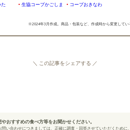
いた
生協コープかごしま
コープおきなわ
※2024年3月作成。商品・包装など、作成時から変更して
＼ この記事をシェアする ／
F
a
T
c
w
e
i
想やおすすめの食べ方等をお聞かせください。
b
t
お問い合わせにつきましては、正確に調査・回答させていただくために