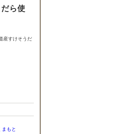
うだら使
道産すけそうだ
くまもと