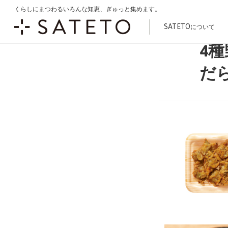
くらしにまつわるいろんな知恵、ぎゅっと集めます。
こ
トップ
商品一覧
加工食品
4種野菜のちぎり揚げ（北海道産すけそうだ
の
SATETO
について
ペ
ー
4
ジ
の
だら
先
頭
で
す