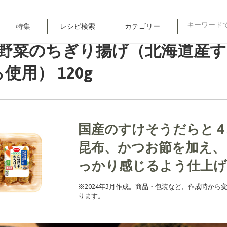
ら使用） 120g
検
特集
レシピ検索
カテゴリー
索
種野菜のちぎり揚げ（北海道産
対
象:
使用） 120g
国産のすけそうだらと４
昆布、かつお節を加え、
っかり感じるよう仕上
※2024年3月作成。商品・包装など、作成時から
ります。