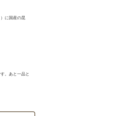
う）に国産の昆
です。あと一品と