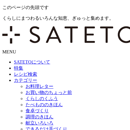
このページの先頭です
くらしにまつわるいろんな知恵、ぎゅっと集めます。
MENU
SATETO
について
特集
レシピ検索
カテゴリー
お料理レター
お買い物のちょっと前
くらしのくふう
たべもののきほん
食卓づくり
調理のきほん
献立いろいろ
できるだけ手づくり