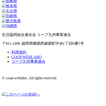
生活協同組合連合会 コープ九州事業連合
〒811-2496 福岡県糟屋郡篠栗町中央1丁目8番3号
利用規約
COOP WEBLABO
コープ九州事業連合
© coop-weblabo. All rights reserved.