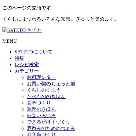
このページの先頭です
くらしにまつわるいろんな知恵、ぎゅっと集めます。
MENU
SATETO
について
特集
レシピ検索
カテゴリー
お料理レター
お買い物のちょっと前
くらしのくふう
たべもののきほん
食卓づくり
調理のきほん
献立いろいろ
できるだけ手づくり
酒呑みのためのつまみ
お弁当づくり