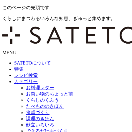
このページの先頭です
くらしにまつわるいろんな知恵、ぎゅっと集めます。
MENU
SATETO
について
特集
レシピ検索
カテゴリー
お料理レター
お買い物のちょっと前
くらしのくふう
たべもののきほん
食卓づくり
調理のきほん
献立いろいろ
できるだけ手づくり