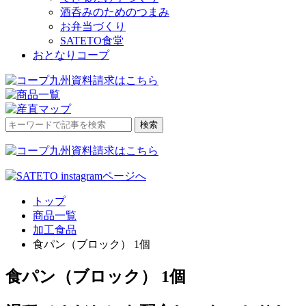
酒呑みのためのつまみ
お弁当づくり
SATETO食堂
おとなりコープ
検
検索
索
対
象:
トップ
商品一覧
加工食品
食パン（ブロック） 1個
食パン（ブロック） 1個