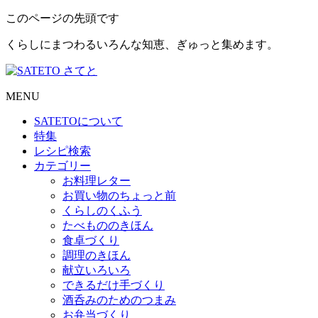
このページの先頭です
くらしにまつわるいろんな知恵、ぎゅっと集めます。
MENU
SATETO
について
特集
レシピ検索
カテゴリー
お料理レター
お買い物のちょっと前
くらしのくふう
たべもののきほん
食卓づくり
調理のきほん
献立いろいろ
できるだけ手づくり
酒呑みのためのつまみ
お弁当づくり