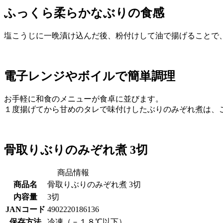
ふっくら柔らかなぶりの食感
塩こうじに一晩漬け込んだ後、粉付けして油で揚げることで
電子レンジやボイルで簡単調理
お手軽に和食のメニューが食卓に並びます。
１度揚げてから甘めのタレで味付けしたぶりのみぞれ煮は、
骨取りぶりのみぞれ煮 3切
商品情報
商品名
骨取りぶりのみぞれ煮 3切
内容量
3切
JANコード
4902220186136
保存方法
冷凍（－１８℃以下）