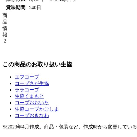
賞味期間
540日
商
品
情
報
2
この商品のお取り扱い生協
エフコープ
コープさが生協
ララコープ
生協くまもと
コープおおいた
生協コープかごしま
コープおきなわ
※2023年4月作成。商品・包装など、作成時から変更してい