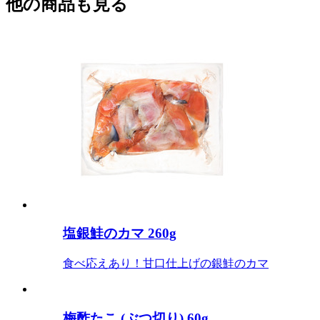
他の商品も見る
塩銀鮭のカマ 260g
食べ応えあり！甘口仕上げの銀鮭のカマ
梅酢たこ (ぶつ切り) 60g