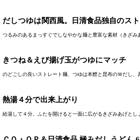
だしつゆは関西風。日清食品独自のス
つるみのあるまっすぐでしなやかな麺と豊富な素材（きざみ
きつね＆えび揚げ玉がつゆにマッチ
のどごしの良いストレート麺、つゆは本鰹と昆布のＷだし、
熱湯４分で出来上がり
給湯して４分。ふたを開けると一面に広がるきざみあげとし
ＣＯ・ＯＰ＆日清食品 極みだしうどん 64g