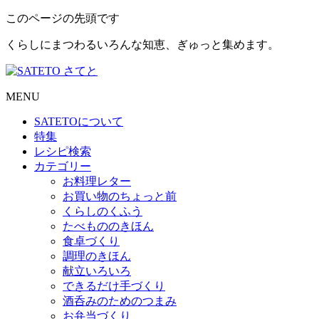
このページの先頭です
くらしにまつわるいろんな知恵、ぎゅっと集めます。
MENU
SATETO
について
特集
レシピ検索
カテゴリー
お料理レター
お買い物のちょっと前
くらしのくふう
たべもののきほん
食卓づくり
調理のきほん
献立いろいろ
できるだけ手づくり
酒呑みのためのつまみ
お弁当づくり