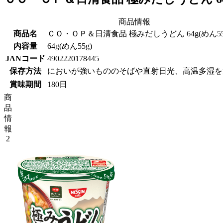
商品情報
商品名
ＣＯ・ＯＰ＆日清食品 極みだしうどん 64g(めん55
内容量
64g(めん55g)
JANコード
4902220178445
保存方法
においが強いもののそばや直射日光、高温多湿を
賞味期間
180日
商
品
情
報
2