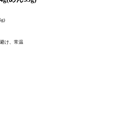
g)
避け、常温