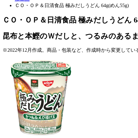
ＣＯ・ＯＰ＆日清食品 極みだしうどん 64g(めん55g)
ＣＯ・ＯＰ＆日清食品 極みだしうどん 64g
昆布と本鰹のＷだしと、つるみのある
※2022年12月作成。商品・包装など、作成時から変更して