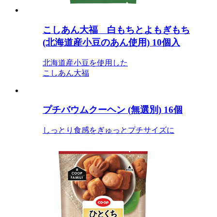
こしあん大福 白もちとよもぎもち
(北海道産小豆のあん使用) 10個入
北海道産小豆を使用した
こしあん大福
プチバウムクーヘン (無選別) 16個
しっとり食感をぎゅっとプチサイズに