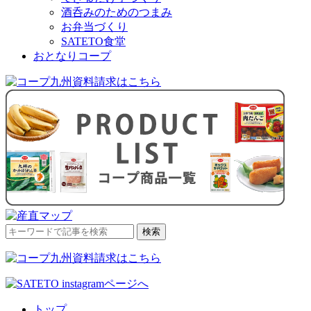
酒呑みのためのつまみ
お弁当づくり
SATETO食堂
おとなりコープ
検
検索
索
対
象:
トップ