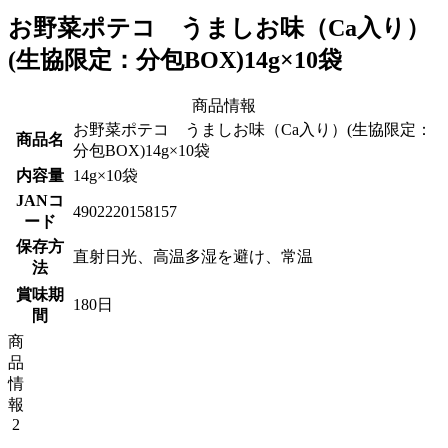
お野菜ポテコ うましお味（Ca入り）
(生協限定：分包BOX)14g×10袋
商品情報
お野菜ポテコ うましお味（Ca入り）(生協限定：
商品名
分包BOX)14g×10袋
内容量
14g×10袋
JANコ
4902220158157
ード
保存方
直射日光、高温多湿を避け、常温
法
賞味期
180日
間
商
品
情
報
2