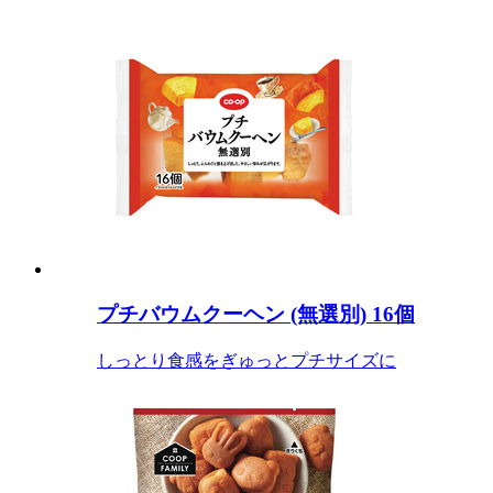
プチバウムクーヘン (無選別) 16個
しっとり食感をぎゅっとプチサイズに