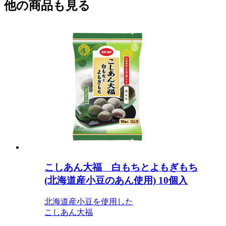
他の商品も見る
こしあん大福 白もちとよもぎもち
(北海道産小豆のあん使用) 10個入
北海道産小豆を使用した
こしあん大福