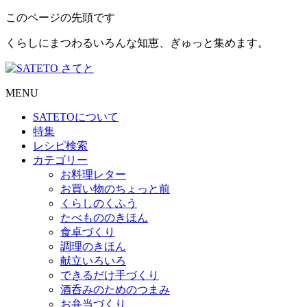
このページの先頭です
くらしにまつわるいろんな知恵、ぎゅっと集めます。
MENU
SATETO
について
特集
レシピ検索
カテゴリー
お料理レター
お買い物のちょっと前
くらしのくふう
たべもののきほん
食卓づくり
調理のきほん
献立いろいろ
できるだけ手づくり
酒呑みのためのつまみ
お弁当づくり