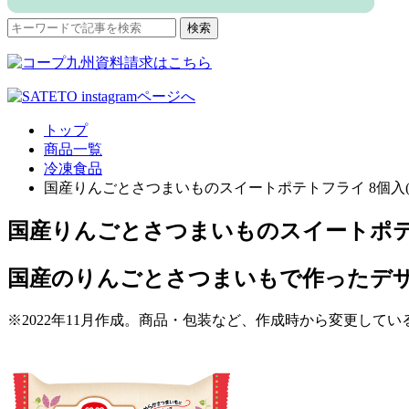
検
検索
索
対
象:
トップ
商品一覧
冷凍食品
国産りんごとさつまいものスイートポテトフライ 8個入(17
国産りんごとさつまいものスイートポテトフ
国産のりんごとさつまいもで作ったデ
※2022年11月作成。商品・包装など、作成時から変更して