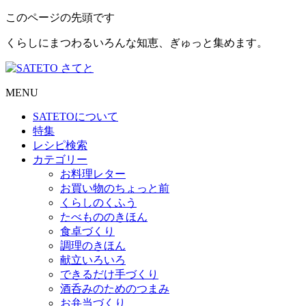
このページの先頭です
くらしにまつわるいろんな知恵、ぎゅっと集めます。
MENU
SATETO
について
特集
レシピ検索
カテゴリー
お料理レター
お買い物のちょっと前
くらしのくふう
たべもののきほん
食卓づくり
調理のきほん
献立いろいろ
できるだけ手づくり
酒呑みのためのつまみ
お弁当づくり