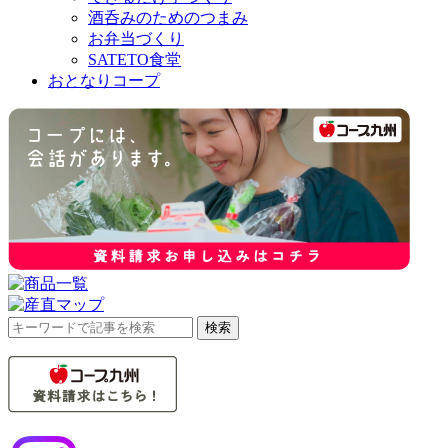
酒呑みのためのつまみ
お弁当づくり
SATETO食堂
おとなりコープ
検
検索
索
対
象: