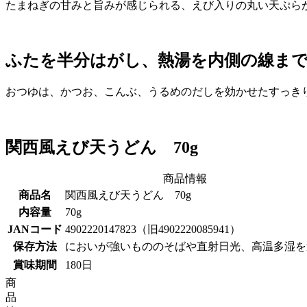
たまねぎの甘みと旨みが感じられる、えび入りの丸い天ぷら
ふたを半分はがし、熱湯を内側の線まで
おつゆは、かつお、こんぶ、うるめのだしを効かせたすっき
関西風えび天うどん 70g
商品情報
商品名
関西風えび天うどん 70g
内容量
70g
JANコード
4902220147823（旧4902220085941）
保存方法
においが強いもののそばや直射日光、高温多湿を
賞味期間
180日
商
品