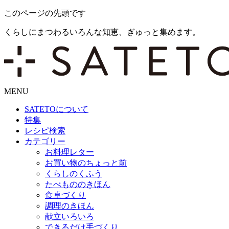
このページの先頭です
くらしにまつわるいろんな知恵、ぎゅっと集めます。
MENU
SATETO
について
特集
レシピ検索
カテゴリー
お料理レター
お買い物のちょっと前
くらしのくふう
たべもののきほん
食卓づくり
調理のきほん
献立いろいろ
できるだけ手づくり