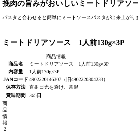
挽肉の旨みがおいしいミートドリアソ
パスタと合わせると簡単にミートソースパスタが出来上がりま
ミートドリアソース 1人前130g×3P
商品情報
商品名
ミートドリアソース 1人前130g×3P
内容量
1人前130g×3P
JANコード
4902220146307（旧4902220304233）
保存方法
直射日光を避け、常温
賞味期間
365日
商
品
情
報
2