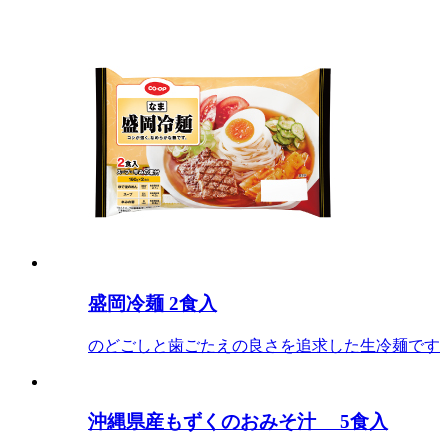
盛岡冷麺 2食入
のどごしと歯ごたえの良さを追求した生冷麺です
沖縄県産もずくのおみそ汁 5食入