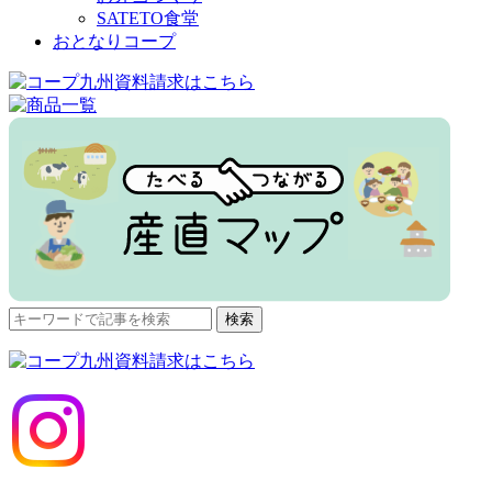
SATETO食堂
おとなりコープ
検
検索
索
対
象: