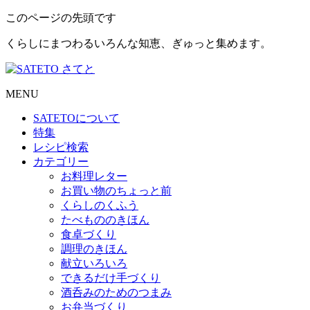
このページの先頭です
くらしにまつわるいろんな知恵、ぎゅっと集めます。
MENU
SATETO
について
特集
レシピ検索
カテゴリー
お料理レター
お買い物のちょっと前
くらしのくふう
たべもののきほん
食卓づくり
調理のきほん
献立いろいろ
できるだけ手づくり
酒呑みのためのつまみ
お弁当づくり