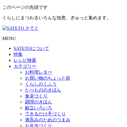
このページの先頭です
くらしにまつわるいろんな知恵、ぎゅっと集めます。
MENU
SATETO
について
特集
レシピ検索
カテゴリー
お料理レター
お買い物のちょっと前
くらしのくふう
たべもののきほん
食卓づくり
調理のきほん
献立いろいろ
できるだけ手づくり
酒呑みのためのつまみ
お弁当づくり