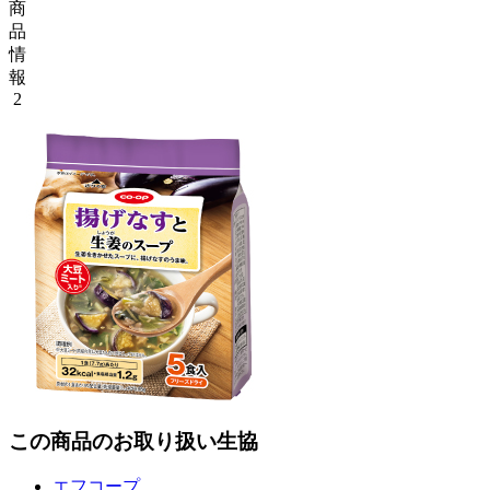
商
品
情
報
2
この商品のお取り扱い生協
エフコープ