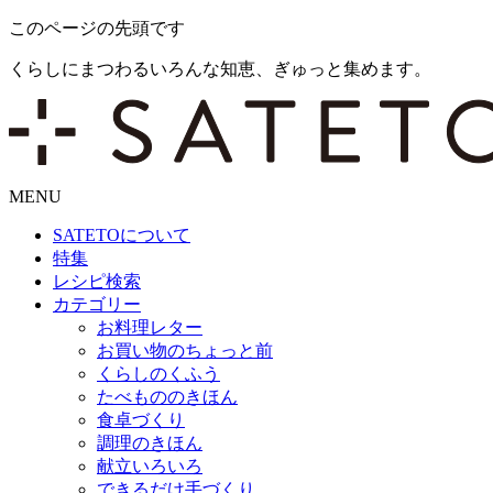
このページの先頭です
くらしにまつわるいろんな知恵、ぎゅっと集めます。
MENU
SATETO
について
特集
レシピ検索
カテゴリー
お料理レター
お買い物のちょっと前
くらしのくふう
たべもののきほん
食卓づくり
調理のきほん
献立いろいろ
できるだけ手づくり