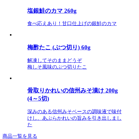
塩銀鮭のカマ 260g
食べ応えあり！甘口仕上げの銀鮭のカマ
梅酢たこ (ぶつ切り) 60g
解凍してそのままどうぞ
梅しそ風味のぶつ切りたこ
骨取りかれいの信州みそ漬け 200g
(4～5切)
深みのある信州みそベースの調味液で味付
けし、あぶらかれいの旨みを引き出しまし
た
商品一覧を見る