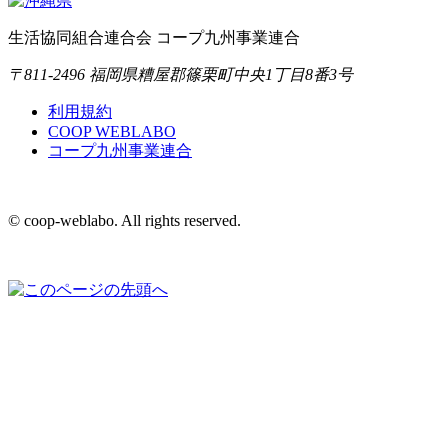
生活協同組合連合会 コープ九州事業連合
〒811-2496 福岡県糟屋郡篠栗町中央1丁目8番3号
利用規約
COOP WEBLABO
コープ九州事業連合
© coop-weblabo. All rights reserved.