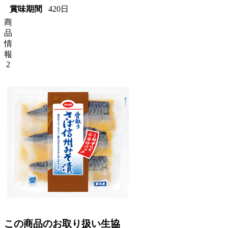
賞味期間
420日
商
品
情
報
2
この商品のお取り扱い生協