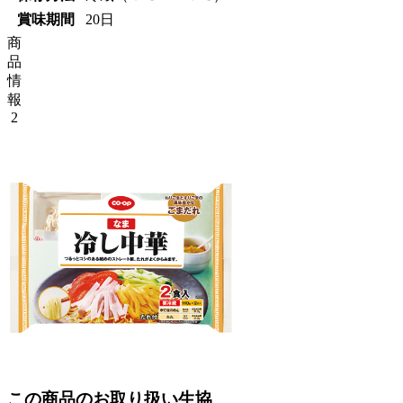
賞味期間
20日
商
品
情
報
2
この商品のお取り扱い生協