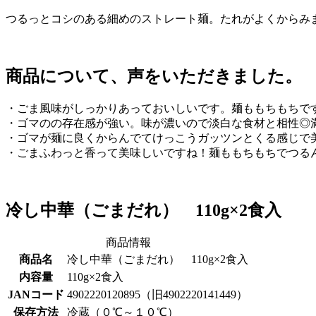
つるっとコシのある細めのストレート麺。たれがよくからみ
商品について、声をいただきました。
・ごま風味がしっかりあっておいしいです。麺ももちもちで
・ゴマのの存在感が強い。味が濃いので淡白な食材と相性◎
・ゴマが麺に良くからんでてけっこうガッツンとくる感じで
・ごまふわっと香って美味しいですね！麺ももちもちでつる
冷し中華（ごまだれ） 110g×2食入
商品情報
商品名
冷し中華（ごまだれ） 110g×2食入
内容量
110g×2食入
JANコード
4902220120895（旧4902220141449）
保存方法
冷蔵（０℃～１０℃）