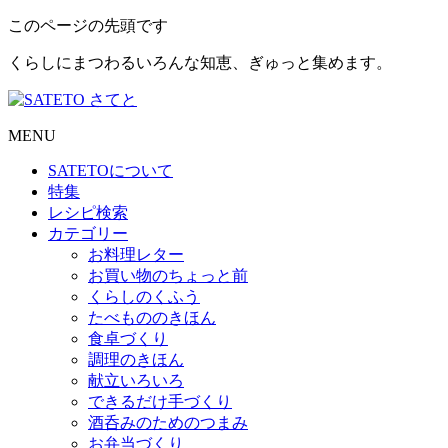
このページの先頭です
くらしにまつわるいろんな知恵、ぎゅっと集めます。
MENU
SATETO
について
特集
レシピ検索
カテゴリー
お料理レター
お買い物のちょっと前
くらしのくふう
たべもののきほん
食卓づくり
調理のきほん
献立いろいろ
できるだけ手づくり
酒呑みのためのつまみ
お弁当づくり