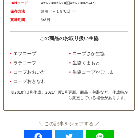
JANコード
4902220098293(旧4902220826247）
保存方法
冷凍（－１８℃以下）
賞味期間
365日
この商品のお取り扱い生協
エフコープ
コープさが生協
ララコープ
生協くまもと
コープおおいた
生協コープかごしま
コープおきなわ
※2018年3月作成。2021年度1月更新。商品・包装など、作成時か
ら変更している場合があります。
＼ この記事をシェアする ／
F
T
Li