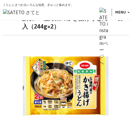
くらしにまつわるいろんな知恵、ぎゅっと集めます。
こ
トップ
商品一覧
冷凍食品
讃岐 5種野菜のかき揚げうどん 2食入（244g×2）
の
MENU
讃岐 5種野菜のかき揚げうどん 2食
ペ
ー
入（244g×2）
ジ
の
先
頭
で
す