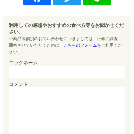
a
w
n
c
itt
e
e
er
利用しての感想やおすすめの食べ方等をお聞かせくだ
さい。
b
※商品等個別のお問い合わせにつきましては、正確に調査・
o
回答させていただくために、
こちらのフォーム
をご利用くだ
o
さい。
k
ニックネーム
コメント