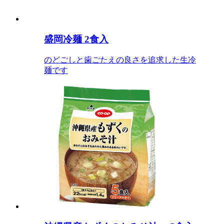
盛岡冷麺 2食入
のどごしと歯ごたえの良さを追求した生冷
麺です