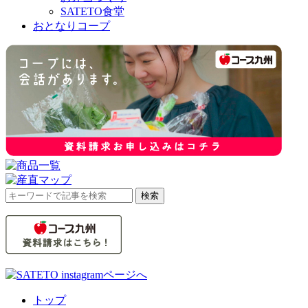
SATETO食堂
おとなりコープ
検
検索
索
対
象:
トップ