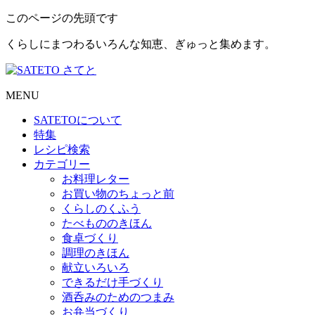
このページの先頭です
くらしにまつわるいろんな知恵、ぎゅっと集めます。
MENU
SATETO
について
特集
レシピ検索
カテゴリー
お料理レター
お買い物のちょっと前
くらしのくふう
たべもののきほん
食卓づくり
調理のきほん
献立いろいろ
できるだけ手づくり
酒呑みのためのつまみ
お弁当づくり