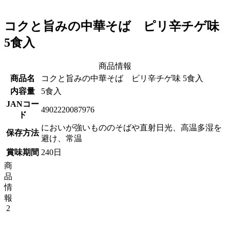
コクと旨みの中華そば ピリ辛チゲ味
5食入
商品情報
商品名
コクと旨みの中華そば ピリ辛チゲ味 5食入
内容量
5食入
JANコー
4902220087976
ド
においが強いもののそばや直射日光、高温多湿を
保存方法
避け、常温
賞味期間
240日
商
品
情
報
2