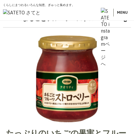
くらしにまつわるいろんな知恵、ぎゅっと集めます。
こ
トップ
商品一覧
加工品
まるごとフルーツ ストロベリー 250g
の
MENU
まるごとフルーツ ストロベリー 250g
ペ
ー
ジ
の
先
頭
で
す
たっぷりのいちごの果実とフルー