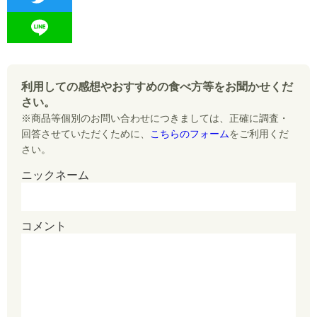
a
T
c
w
L
e
i
i
b
利用しての感想やおすすめの食べ方等をお聞かせくだ
t
n
さい。
o
t
※商品等個別のお問い合わせにつきましては、正確に調査・
e
o
回答させていただくために、
こちらのフォーム
をご利用くだ
e
さい。
k
r
ニックネーム
コメント