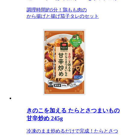
調理時間約5分！鶏もも肉の
から揚げと揚げ茄子タレのセット
きのこを加える たらとさつまいもの
甘辛炒め 245g
冷凍のまま炒めるだけで完成！たらとさつ