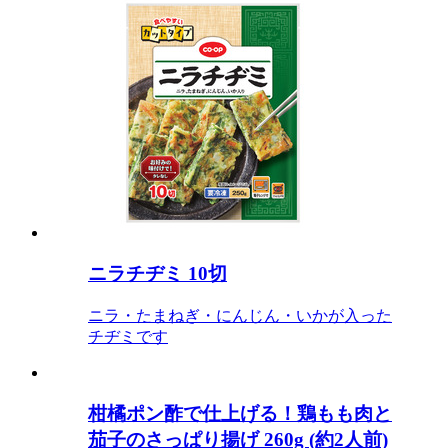
ニラチヂミ 10切
ニラ・たまねぎ・にんじん・いかが入った
チヂミです
柑橘ポン酢で仕上げる！鶏もも肉と
茄子のさっぱり揚げ 260g (約2人前)