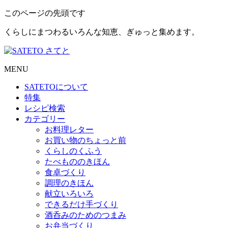
このページの先頭です
くらしにまつわるいろんな知恵、ぎゅっと集めます。
MENU
SATETO
について
特集
レシピ検索
カテゴリー
お料理レター
お買い物のちょっと前
くらしのくふう
たべもののきほん
食卓づくり
調理のきほん
献立いろいろ
できるだけ手づくり
酒呑みのためのつまみ
お弁当づくり