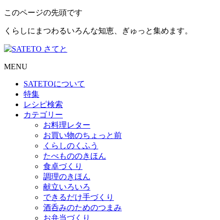
このページの先頭です
くらしにまつわるいろんな知恵、ぎゅっと集めます。
MENU
SATETO
について
特集
レシピ検索
カテゴリー
お料理レター
お買い物のちょっと前
くらしのくふう
たべもののきほん
食卓づくり
調理のきほん
献立いろいろ
できるだけ手づくり
酒呑みのためのつまみ
お弁当づくり