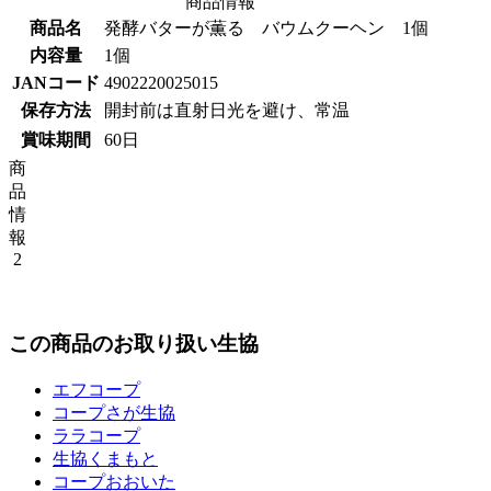
商品情報
商品名
発酵バターが薫る バウムクーヘン 1個
内容量
1個
JANコード
4902220025015
保存方法
開封前は直射日光を避け、常温
賞味期間
60日
商
品
情
報
2
この商品のお取り扱い生協
エフコープ
コープさが生協
ララコープ
生協くまもと
コープおおいた