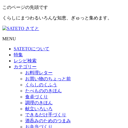
このページの先頭です
くらしにまつわるいろんな知恵、ぎゅっと集めます。
MENU
SATETO
について
特集
レシピ検索
カテゴリー
お料理レター
お買い物のちょっと前
くらしのくふう
たべもののきほん
食卓づくり
調理のきほん
献立いろいろ
できるだけ手づくり
酒呑みのためのつまみ
お弁当づくり