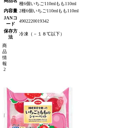
商品名
種6個いちご110mlもも110ml
内容量
2種6個いちご110mlもも110ml
JANコ
4902220019342
ード
保存方
冷凍（－１８℃以下）
法
商
品
情
報
2