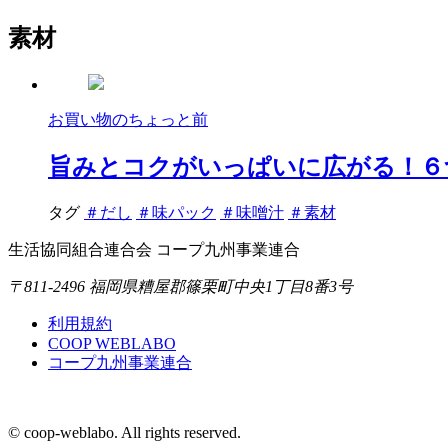
素材
お買い物のちょっと前
旨みとコクがいっぱいに広がる！６
タグ
＃だし
＃味パック
＃味噌汁
＃素材
生活協同組合連合会 コープ九州事業連合
〒811-2496 福岡県糟屋郡篠栗町中央1丁目8番3号
利用規約
COOP WEBLABO
コープ九州事業連合
© coop-weblabo. All rights reserved.