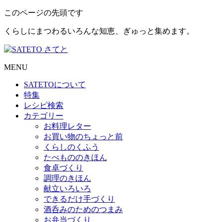
このページの先頭です
くらしにまつわるいろんな知恵、ぎゅっと集めます。
MENU
SATETO
について
特集
レシピ検索
カテゴリー
お料理レター
お買い物のちょっと前
くらしのくふう
たべもののきほん
食卓づくり
調理のきほん
献立いろいろ
できるだけ手づくり
酒呑みのためのつまみ
お弁当づくり