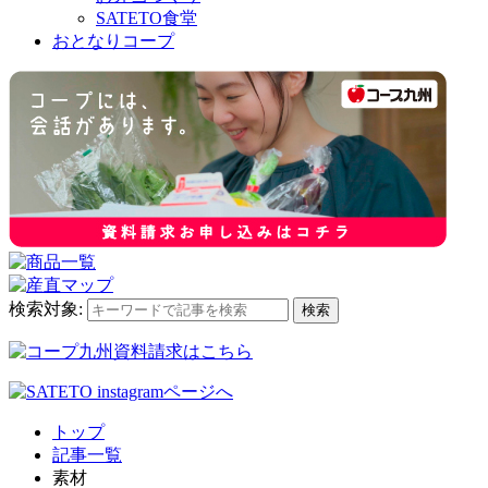
SATETO食堂
おとなりコープ
検索対象:
検索
トップ
記事一覧
素材