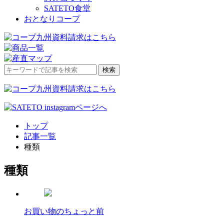
SATETO食堂
おとなりコープ
検
検索
索
対
象:
トップ
記事一覧
種類
種類
お買い物のちょっと前