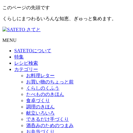
このページの先頭です
くらしにまつわるいろんな知恵、ぎゅっと集めます。
MENU
SATETO
について
特集
レシピ検索
カテゴリー
お料理レター
お買い物のちょっと前
くらしのくふう
たべもののきほん
食卓づくり
調理のきほん
献立いろいろ
できるだけ手づくり
酒呑みのためのつまみ
お弁当づくり