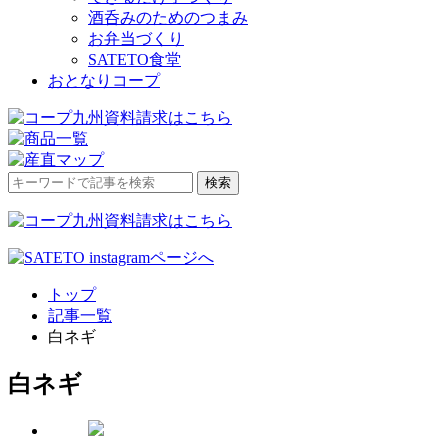
酒呑みのためのつまみ
お弁当づくり
SATETO食堂
おとなりコープ
検
検索
索
対
象:
トップ
記事一覧
白ネギ
白ネギ