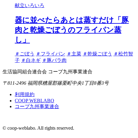
献立いろいろ
器に並べたらあとは蒸すだけ「豚
肉と乾燥ごぼうのフライパン蒸
し」
タ
＃ごぼう
＃フライパン
＃主菜
＃乾燥ごぼう
＃松竹智
グ
子
＃白ネギ
＃豚バラ肉
生活協同組合連合会 コープ九州事業連合
〒811-2496 福岡県糟屋郡篠栗町中央1丁目8番3号
利用規約
COOP WEBLABO
コープ九州事業連合
© coop-weblabo. All rights reserved.