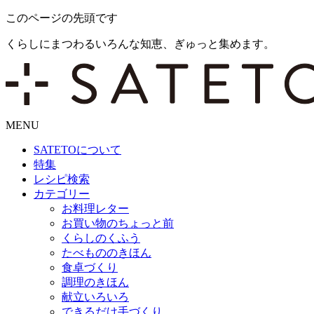
このページの先頭です
くらしにまつわるいろんな知恵、ぎゅっと集めます。
MENU
SATETO
について
特集
レシピ検索
カテゴリー
お料理レター
お買い物のちょっと前
くらしのくふう
たべもののきほん
食卓づくり
調理のきほん
献立いろいろ
できるだけ手づくり