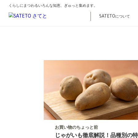
くらしにまつわるいろんな知恵、ぎゅっと集めます。
こ
トップ
記事一覧
特徴
の
SATETO
について
ペ
ー
ジ
の
先
頭
で
す
お買い物のちょっと前
じゃがいも徹底解説！品種別の特