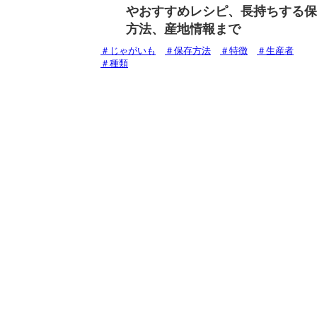
やおすすめレシピ、長持ちする保
方法、産地情報まで
タ
＃じゃがいも
＃保存方法
＃特徴
＃生産者
グ
＃種類
生活協同組合連合会 コープ九州事業連合
〒811-2496 福岡県糟屋郡篠栗町中央1丁目8番3号
利用規約
COOP WEBLABO
コープ九州
© coop-weblabo. All rights reserved.