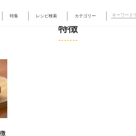
検
特集
レシピ検索
カテゴリー
索
特徴
対
象:
徴