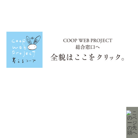
生活協同組合連合会 コープ九州事業連合
〒811-2496 福岡県糟屋郡篠栗町中央1丁目8番3号
利用規約
COOP WEBLABO
コープ九州事業連合
© coop-weblabo. All rights reserved.