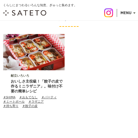
くらしにまつわるいろんな知恵、ぎゅっと集めます。
こ
トップ
記事一覧
ラザニア
の
MENU
ラザニア
ペ
ー
ジ
の
先
頭
で
す
献立いろいろ
おいしさ主役級！「餃子の皮で
作るミニラザニア」。味付け不
要の簡単レシピ
タ
＃SHIMA
＃おもてなし
＃パーティ
グ
＃ミートボール
＃ラザニア
＃持ち寄り
＃餃子の皮