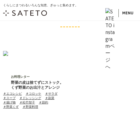
くらしにまつわるいろんな知恵、ぎゅっと集めます。
こ
トップ
記事一覧
コロッケ
の
MENU
コロッケ
ペ
ー
ジ
の
先
頭
で
す
お料理レター
野菜の皮は捨てずにストック。
くず野菜のお出汁とアレンジ
タ
＃エコレシピ
＃コロッケ
＃サラダ
グ
＃スープ
＃ドレッシング
＃副菜
＃揚げ物
＃松竹智子
＃節約
＃野菜くず
＃野菜料理