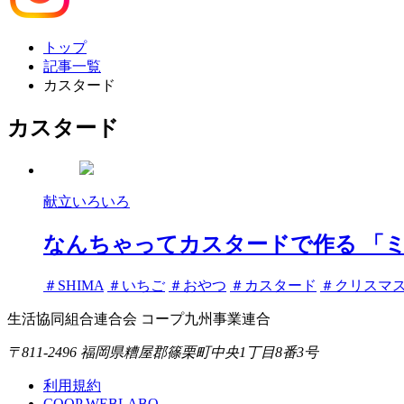
トップ
記事一覧
カスタード
カスタード
献立いろいろ
なんちゃってカスタードで作る 「
タ
＃SHIMA
＃いちご
＃おやつ
＃カスタード
＃クリスマ
グ
生活協同組合連合会 コープ九州事業連合
〒811-2496 福岡県糟屋郡篠栗町中央1丁目8番3号
利用規約
COOP WEBLABO