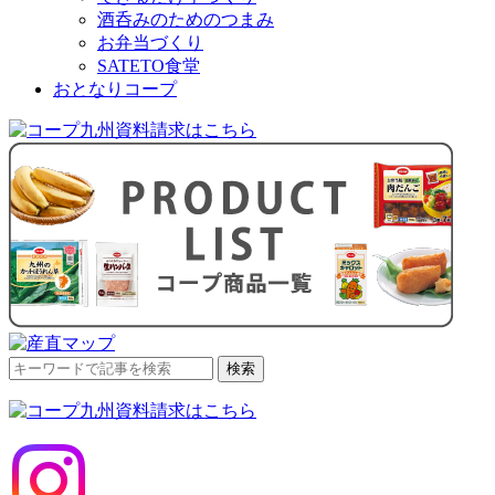
酒呑みのためのつまみ
お弁当づくり
SATETO食堂
おとなりコープ
検
検索
索
対
象: