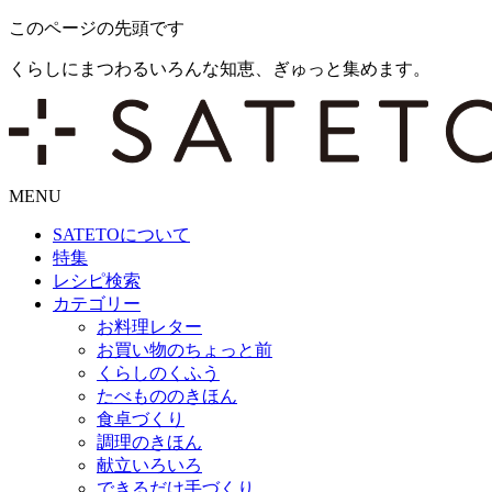
このページの先頭です
くらしにまつわるいろんな知恵、ぎゅっと集めます。
MENU
SATETO
について
特集
レシピ検索
カテゴリー
お料理レター
お買い物のちょっと前
くらしのくふう
たべもののきほん
食卓づくり
調理のきほん
献立いろいろ
できるだけ手づくり