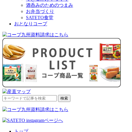
酒呑みのためのつまみ
お弁当づくり
SATETO食堂
おとなりコープ
検
検索
索
対
象:
トップ