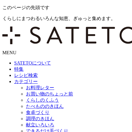
このページの先頭です
くらしにまつわるいろんな知恵、ぎゅっと集めます。
MENU
SATETO
について
特集
レシピ検索
カテゴリー
お料理レター
お買い物のちょっと前
くらしのくふう
たべもののきほん
食卓づくり
調理のきほん
献立いろいろ
できるだけ手づくり