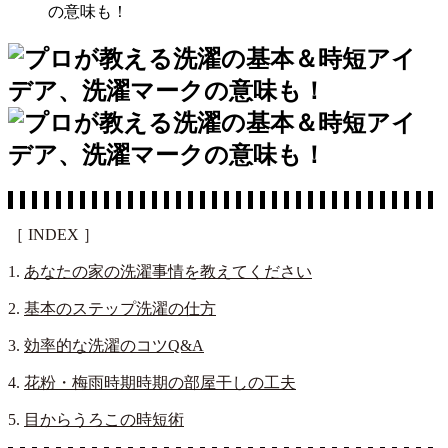
の意味も！
［ INDEX ］
1.
あなたの家の洗濯事情を教えてください
2.
基本のステップ洗濯の仕方
3.
効率的な洗濯のコツQ&A
4.
花粉・梅雨時期時期の部屋干しの工夫
5.
目からうろこの時短術