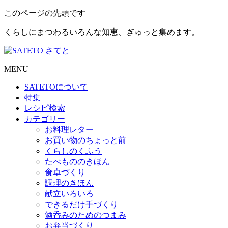
このページの先頭です
くらしにまつわるいろんな知恵、ぎゅっと集めます。
MENU
SATETO
について
特集
レシピ検索
カテゴリー
お料理レター
お買い物のちょっと前
くらしのくふう
たべもののきほん
食卓づくり
調理のきほん
献立いろいろ
できるだけ手づくり
酒呑みのためのつまみ
お弁当づくり