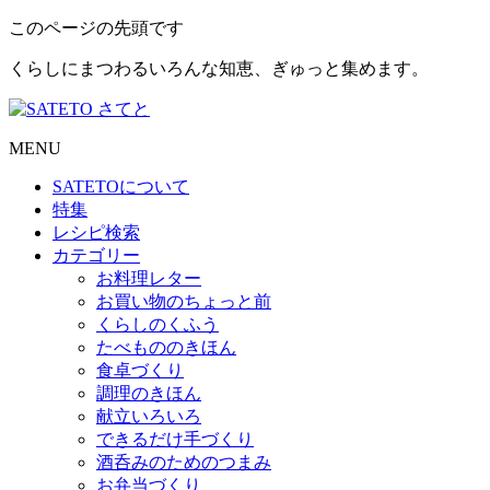
このページの先頭です
くらしにまつわるいろんな知恵、ぎゅっと集めます。
MENU
SATETO
について
特集
レシピ検索
カテゴリー
お料理レター
お買い物のちょっと前
くらしのくふう
たべもののきほん
食卓づくり
調理のきほん
献立いろいろ
できるだけ手づくり
酒呑みのためのつまみ
お弁当づくり