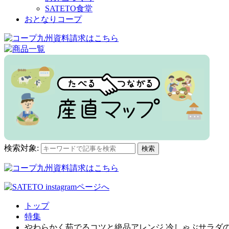
SATETO食堂
おとなりコープ
検索対象:
検索
トップ
特集
やわらかく茹でるコツと絶品アレンジ 冷しゃぶサラダ