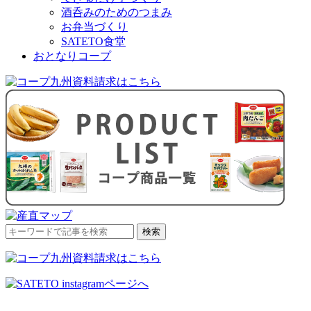
酒呑みのためのつまみ
お弁当づくり
SATETO食堂
おとなりコープ
検
検索
索
対
象: