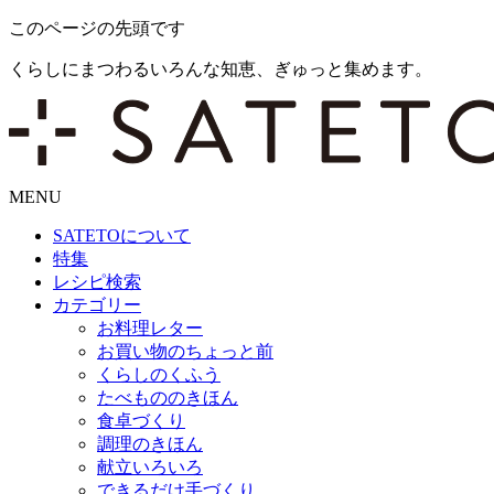
このページの先頭です
くらしにまつわるいろんな知恵、ぎゅっと集めます。
MENU
SATETO
について
特集
レシピ検索
カテゴリー
お料理レター
お買い物のちょっと前
くらしのくふう
たべもののきほん
食卓づくり
調理のきほん
献立いろいろ
できるだけ手づくり