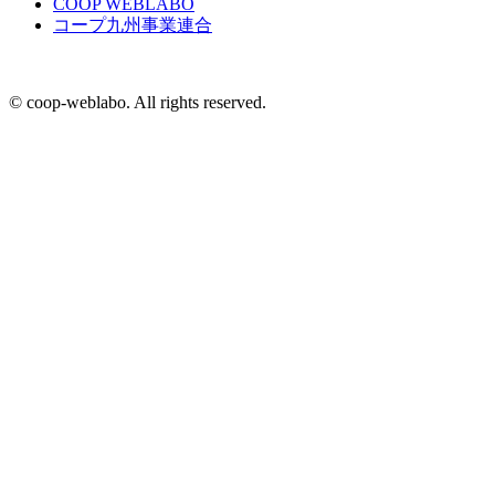
COOP WEBLABO
コープ九州事業連合
© coop-weblabo. All rights reserved.