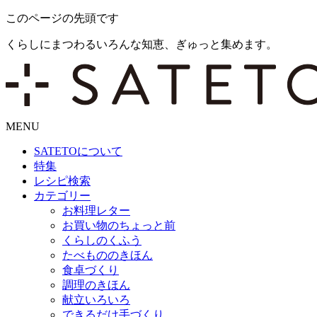
このページの先頭です
くらしにまつわるいろんな知恵、ぎゅっと集めます。
MENU
SATETO
について
特集
レシピ検索
カテゴリー
お料理レター
お買い物のちょっと前
くらしのくふう
たべもののきほん
食卓づくり
調理のきほん
献立いろいろ
できるだけ手づくり