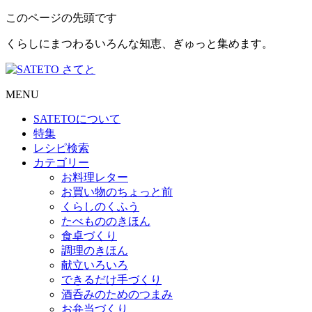
このページの先頭です
くらしにまつわるいろんな知恵、ぎゅっと集めます。
MENU
SATETO
について
特集
レシピ検索
カテゴリー
お料理レター
お買い物のちょっと前
くらしのくふう
たべもののきほん
食卓づくり
調理のきほん
献立いろいろ
できるだけ手づくり
酒呑みのためのつまみ
お弁当づくり