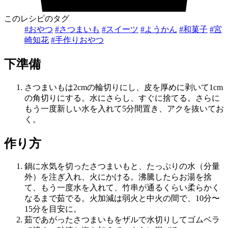
このレシピのタグ
#おやつ
#さつまいも
#スイーツ
#ようかん
#和菓子
#宮
崎知花
#手作りおやつ
下準備
さつまいもは2cmの輪切りにし、皮を厚めに剥いて1cm
の角切りにする。水にさらし、すぐに捨てる。さらに
もう一度新しい水を入れて5分間置き、アクを抜いてお
く。
作り方
鍋に水気を切ったさつまいもと、たっぷりの水（分量
外）を注ぎ入れ、火にかける。沸騰したらお湯を捨
て、もう一度水を入れて、竹串が通るくらい柔らかく
なるまで茹でる。火加減は弱火と中火の間で、10分〜
15分を目安に。
茹であがったさつまいもをザルで水切りしてゴムベラ