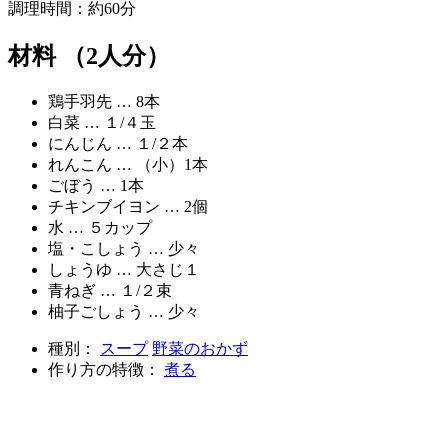
調理時間：約60分
材料 （2人分）
鶏手羽先 … 8本
白菜 … １/４玉
にんじん … １/２本
れんこん … （小）1本
ごぼう … 1本
チキンブイヨン … 2個
水 … ５カップ
塩・こしょう … 少々
しょうゆ … 大さじ１
青ねぎ … １/２束
柚子ごしょう … 少々
種別：
スープ
野菜のおかず
作り方の特徴：
煮る