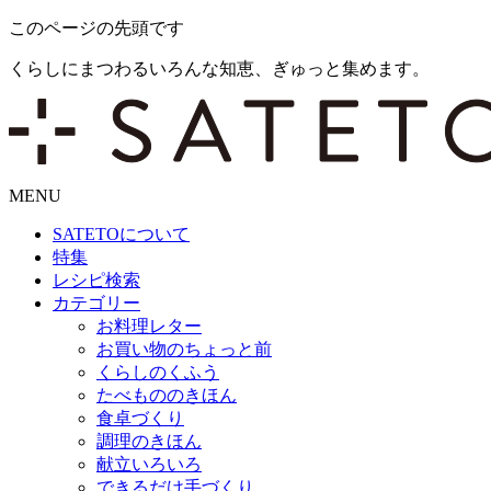
このページの先頭です
くらしにまつわるいろんな知恵、ぎゅっと集めます。
MENU
SATETO
について
特集
レシピ検索
カテゴリー
お料理レター
お買い物のちょっと前
くらしのくふう
たべもののきほん
食卓づくり
調理のきほん
献立いろいろ
できるだけ手づくり