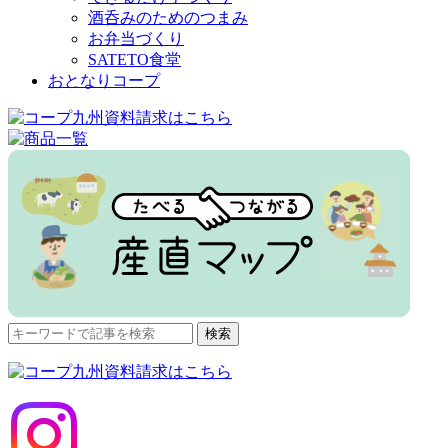
酒呑みのためのつまみ
お弁当づくり
SATETO食堂
おとなりコープ
検
検索
索
対
象: