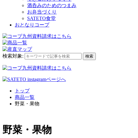
酒呑みのためのつまみ
お弁当づくり
SATETO食堂
おとなりコープ
検索対象:
検索
トップ
商品一覧
野菜・果物
野菜・果物