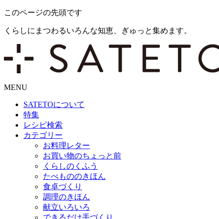
このページの先頭です
くらしにまつわるいろんな知恵、ぎゅっと集めます。
MENU
SATETO
について
特集
レシピ検索
カテゴリー
お料理レター
お買い物のちょっと前
くらしのくふう
たべもののきほん
食卓づくり
調理のきほん
献立いろいろ
できるだけ手づくり