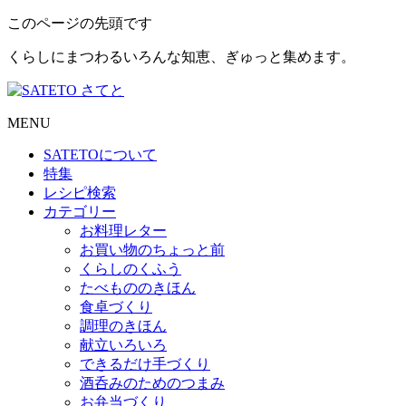
このページの先頭です
くらしにまつわるいろんな知恵、ぎゅっと集めます。
MENU
SATETO
について
特集
レシピ検索
カテゴリー
お料理レター
お買い物のちょっと前
くらしのくふう
たべもののきほん
食卓づくり
調理のきほん
献立いろいろ
できるだけ手づくり
酒呑みのためのつまみ
お弁当づくり