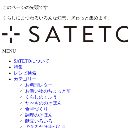
このページの先頭です
くらしにまつわるいろんな知恵、ぎゅっと集めます。
MENU
SATETO
について
特集
レシピ検索
カテゴリー
お料理レター
お買い物のちょっと前
くらしのくふう
たべもののきほん
食卓づくり
調理のきほん
献立いろいろ
できるだけ手づくり