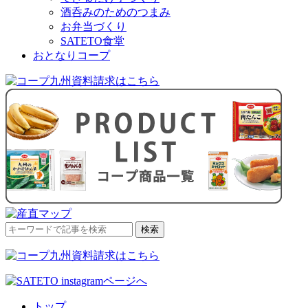
酒呑みのためのつまみ
お弁当づくり
SATETO食堂
おとなりコープ
検
検索
索
対
象:
トップ