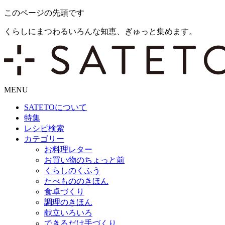
このページの先頭です
くらしにまつわるいろんな知恵、ぎゅっと集めます。
MENU
SATETO
について
特集
レシピ検索
カテゴリー
お料理レター
お買い物のちょっと前
くらしのくふう
たべもののきほん
食卓づくり
調理のきほん
献立いろいろ
できるだけ手づくり