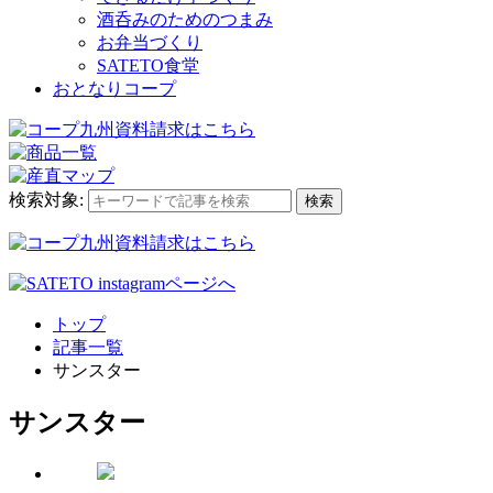
酒呑みのためのつまみ
お弁当づくり
SATETO食堂
おとなりコープ
検索対象:
検索
トップ
記事一覧
サンスター
サンスター